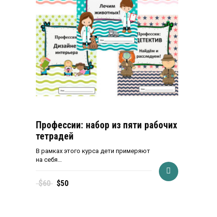
Профессии: набор из пяти рабочих
тетрадей
В рамках этого курса дети примеряют
на себя…
Первоначальная
Текущая
$
60
$
50
цена
цена:
составляла
$50.