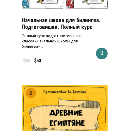
Начальная школа для билингва.
Подготовишки. Полный курс
Полный курс подготовительного
класса «Начальной школы для
билингва»,…
Первоначальная
Текущая
$
63
$
53
цена
цена:
составляла
$53.
$63.