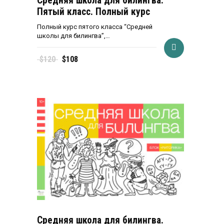
Средняя школа для билингва.
Пятый класс. Полный курс
Полный курс пятого класса “Средней
школы для билингва”,…
Первоначальная
Текущая
$
120
$
108
цена
цена:
составляла
$108.
$120.
Средняя школа для билингва.