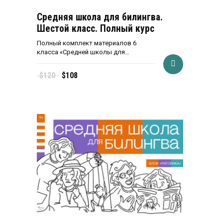
Средняя школа для билингва.
Шестой класс. Полный курс
Полный комплект материалов 6
класса «Средней школы для…
Первоначальная
Текущая
$
120
$
108
цена
цена:
составляла
$108.
$120.