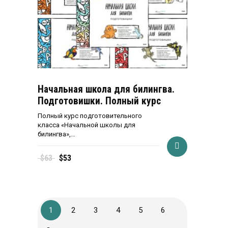
Начальная школа для билингва.
Подготовишки. Полный курс
Полный курс подготовительного
класса «Начальной школы для
билингва»,…
Первоначальная
Текущая
$
63
$
53
цена
цена:
составляла
$53.
$63.
1
2
3
4
5
6