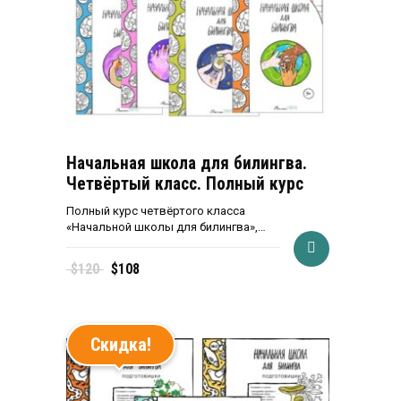
Начальная школа для билингва.
Четвёртый класс. Полный курс
Полный курс четвёртого класса
«Начальной школы для билингва»,…
Первоначальная
Текущая
$
120
$
108
цена
цена:
составляла
$108.
$120.
Скидка!