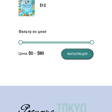
$
12
Фильтр по цене
Минимальн
Максималь
$0
$80
Цена:
—
ФИЛЬТРАЦИЯ
цена
цена