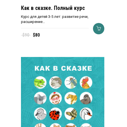
Как в сказке. Полный курс
Курс для детей 3-5 лет: развитие речи,
расширение…
Первоначальная
Текущая
$
90
$
80
цена
цена:
составляла
$80.
$90.