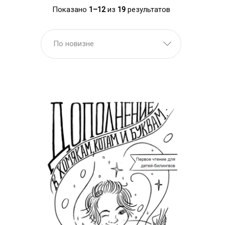
Показано
1–12
из
19
результатов
По новизне