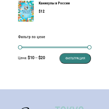
Каникулы в России
$
12
Фильтр по цене
Минимальн
Максималь
$10
$20
Цена:
—
ФИЛЬТРАЦИЯ
цена
цена