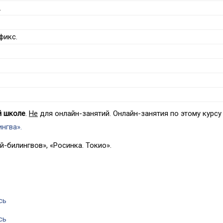
.
фикс.
й школе
.
Не
для онлайн-занятий. Онлайн-занятия по этому курсу
нгва».
й-билингвов», «Росинка. Токио».
сь
сь