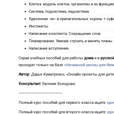
Клетка: модель клетки, органеллы и их функции
Система, подсистема, надсистема.
Удвоенная -нн- в прилагательных: корень + суф
Инстинкты.
Написание конспекта. Сокращение слов.
Планирование. Умение строить и менять планы.
Написание вступления.
Серия учебных пособий для работы
дома
и в
русско
проходят только на базе
«Начальной школы для били
Автор
: Дарья Куматренко, «Онлайн-проекты для дете
Консультант
: Евгения Холодова.
——————————————-
Полный курс пособий для первого класса ищите
зде
Полный курс пособий для второго класса ищите
зде