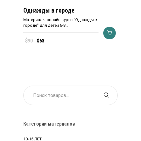
Однажды в городе
Материалы онлайн-курса "Однажды в
городе" для детей 6-8…
Первоначальная
Текущая
$
90
$
63
цена
цена:
составляла
$63.
$90.
Категории материалов
10-15 ЛЕТ