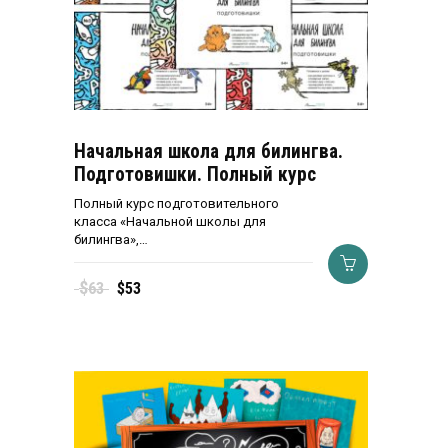
Начальная школа для билингва.
Подготовишки. Полный курс
Полный курс подготовительного
класса «Начальной школы для
билингва»,…
Первоначальная
Текущая
$
63
$
53
цена
цена:
составляла
$53.
$63.