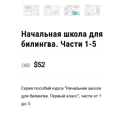
Начальная школа для
билингва. Части 1-5
Первоначальная
Текущая
$
52
$
60
цена
цена:
составляла
$52.
Серия пособий курса “Начальная школа
$60.
для билингва. Первый класс”, части от 1
до 5
Количество товара Начальная школа
для билингва. Части 1-5