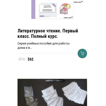
Литературное чтение. Первый
класс. Полный курс.
Серия учебных пособий для работы
дома и в…
Первоначальная
Текущая
$
74
$
62
цена
цена:
составляла
$62.
$74.