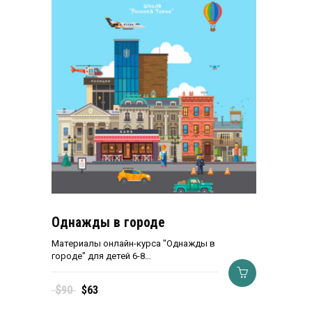
Однажды в городе
Материалы онлайн-курса "Однажды в
городе" для детей 6-8…
Первоначальная
Текущая
$
90
$
63
цена
цена: