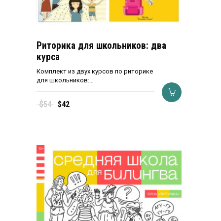
Риторика для школьников: два
курса
Комплект из двух курсов по риторике
для школьников:…
Первоначальная
Текущая
$
54
$
42
цена
цена:
составляла
$42.
$54.