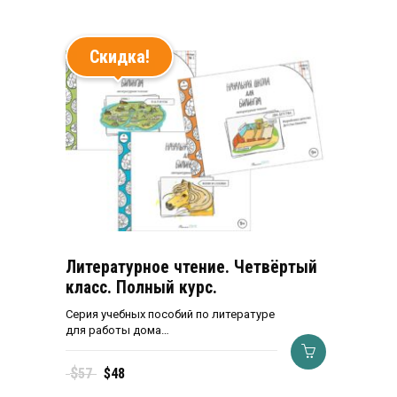
Скидка!
Литературное чтение. Четвёртый
класс. Полный курс.
Серия учебных пособий по литературе
для работы дома…
Первоначальная
Текущая
$
57
$
48
цена
цена: