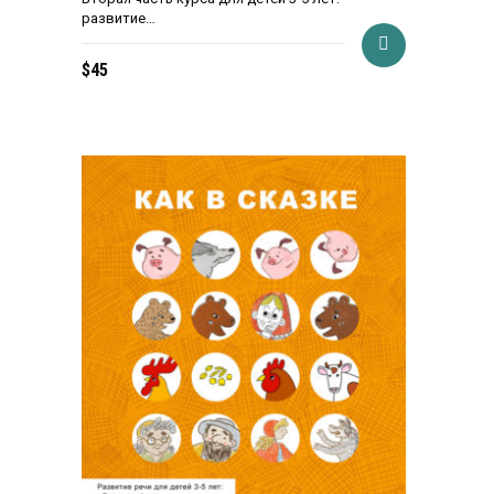
развитие…
$
45