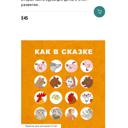
развитие…
$
45