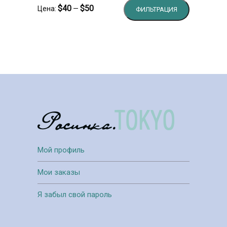
Минимальн
Максималь
$40
$50
Цена:
—
ФИЛЬТРАЦИЯ
цена
цена
Мой профиль
Мои заказы
Я забыл свой пароль