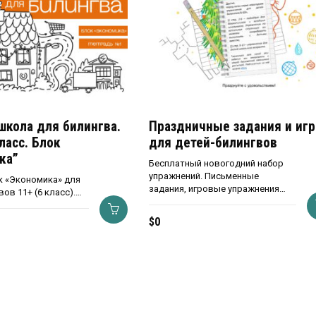
школа для билингва.
Праздничные задания и иг
ласс. Блок
для детей-билингвов
ка”
Бесплатный новогодний набор
упражнений. Письменные
к «Экономика» для
задания, игровые упражнения…
вов 11+ (6 класс).…
$
0