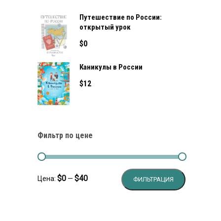
Путешествие по России:
открытый урок
$
0
Каникулы в России
$
12
Фильтр по цене
Минимальн
Максималь
$0
$40
Цена:
—
ФИЛЬТРАЦИЯ
цена
цена