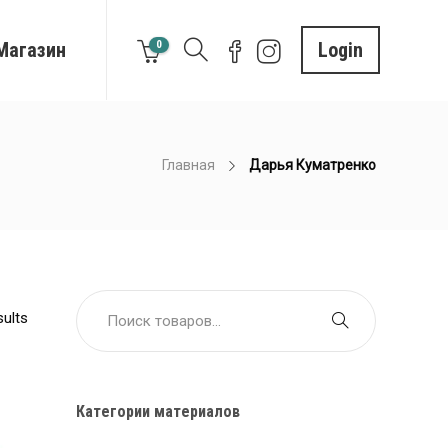
Магазин
0
Login
Главная
Дарья Куматренко
ults
Категории материалов