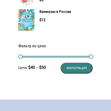
Каникулы в России
$
12
Фильтр по цене
Минимальн
Максималь
$40
$50
Цена:
—
ФИЛЬТРАЦИЯ
цена
цена