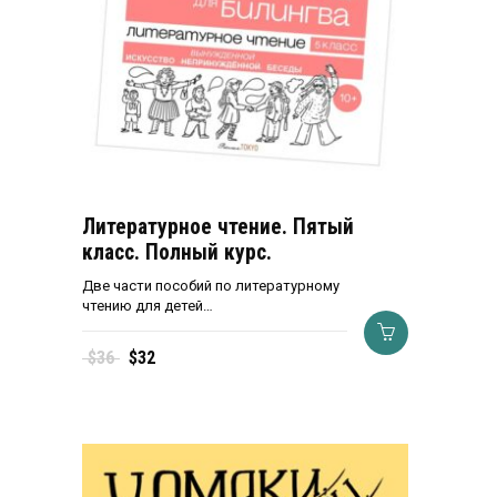
Литературное чтение. Пятый
класс. Полный курс.
Две части пособий по литературному
чтению для детей…
Первоначальная
Текущая
$
36
$
32
цена
цена:
составляла
$32.
$36.