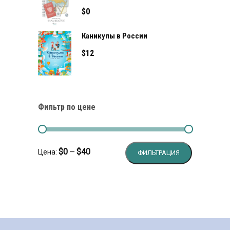
$
0
Каникулы в России
$
12
Фильтр по цене
Минимальн
Максималь
$0
$40
Цена:
—
ФИЛЬТРАЦИЯ
цена
цена