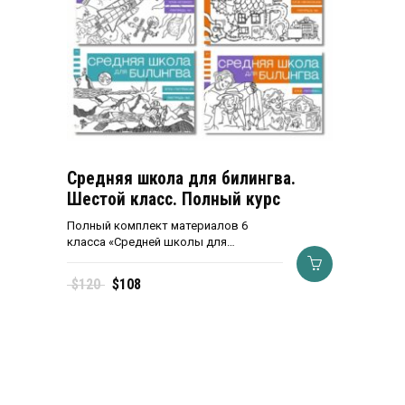
Средняя школа для билингва.
Шестой класс. Полный курс
Полный комплект материалов 6
класса «Средней школы для…
Первоначальная
Текущая
$
120
$
108
цена
цена:
составляла
$108.
$120.