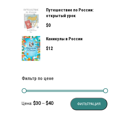
Путешествие по России:
открытый урок
$
0
Каникулы в России
$
12
Фильтр по цене
Минимальн
Максималь
$30
$40
Цена:
—
ФИЛЬТРАЦИЯ
цена
цена