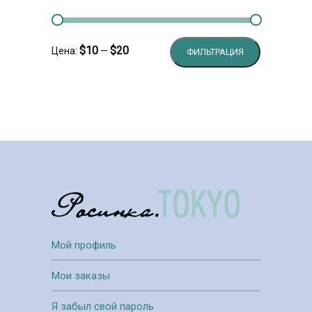
Минимальн
Максималь
$10
$20
Цена:
—
ФИЛЬТРАЦИЯ
цена
цена
Мой профиль
Мои заказы
Я забыл свой пароль