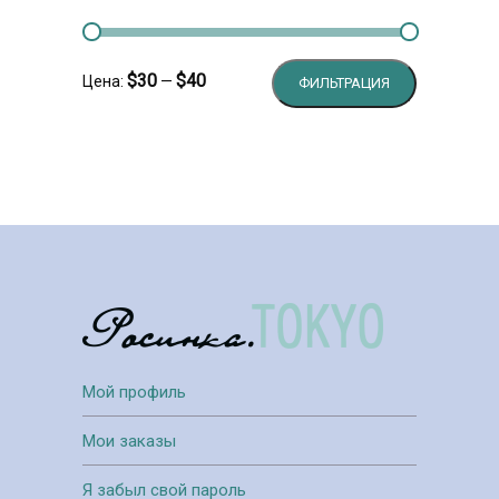
Минимальн
Максималь
$30
$40
Цена:
—
ФИЛЬТРАЦИЯ
цена
цена
Мой профиль
Мои заказы
Я забыл свой пароль