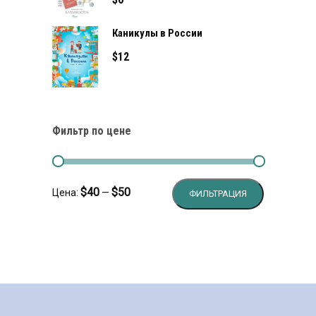
Каникулы в России
$
12
Фильтр по цене
Минимальн
Максималь
$40
$50
Цена:
—
ФИЛЬТРАЦИЯ
цена
цена