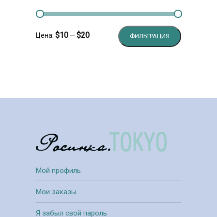
Минимальн
Максималь
$10
$20
Цена:
—
ФИЛЬТРАЦИЯ
цена
цена
Мой профиль
Мои заказы
Я забыл свой пароль