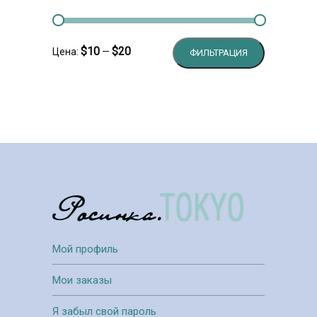
Минимальн
Максималь
$10
$20
Цена:
—
ФИЛЬТРАЦИЯ
цена
цена
Мой профиль
Мои заказы
Я забыл свой пароль