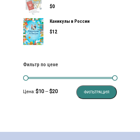
$
0
Каникулы в России
$
12
Фильтр по цене
Минимальн
Максималь
$10
$20
Цена:
—
ФИЛЬТРАЦИЯ
цена
цена