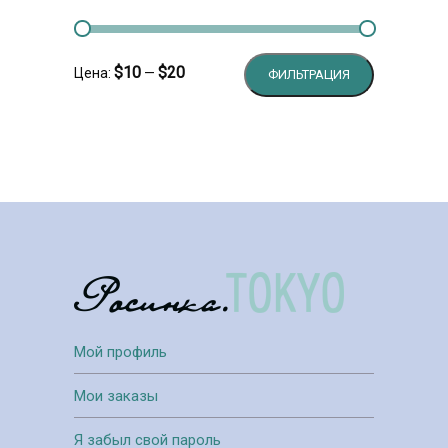
Минимальн
Максималь
$10
$20
Цена:
—
ФИЛЬТРАЦИЯ
цена
цена
Мой профиль
Мои заказы
Я забыл свой пароль