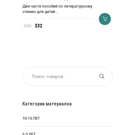
Две части пособий по литературному
чтению для детей…
Первоначальная
Текущая
$
36
$
32
цена
цена:
составляла
$32.
$36.
Категории материалов
10-15 ЛЕТ
3-5 ЛЕТ