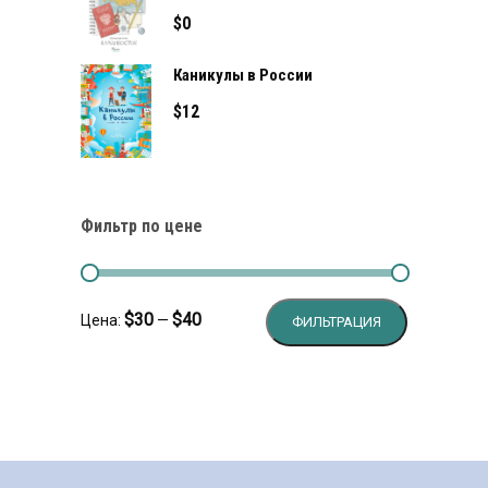
$
0
Каникулы в России
$
12
Фильтр по цене
Минимальн
Максималь
$30
$40
Цена:
—
ФИЛЬТРАЦИЯ
цена
цена