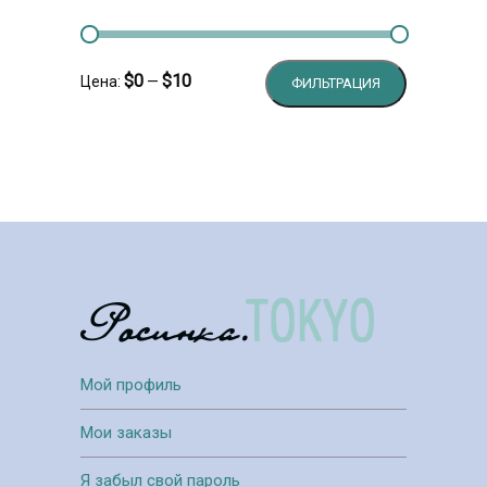
Минимальн
Максималь
$0
$10
Цена:
—
ФИЛЬТРАЦИЯ
цена
цена
Мой профиль
Мои заказы
Я забыл свой пароль